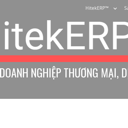
HitekERP™
S
ip to main content
Skip to navigat
DOANH NGHIỆP THƯƠNG MẠI, D